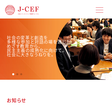
社会の変革と創造を
「つながる・まじわる・うまれる」
多様な参加と対話の場を通じた
めざす教育から、
越境する知の広場へ。
民主主義の成熟化に向けて。
社会に大きなうねりを。
お知らせ