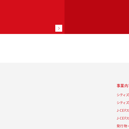
事業内
シティ
シティ
J-CE
J-CE
発行物