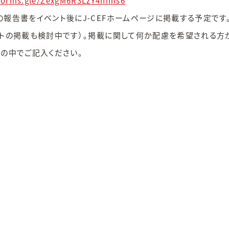
forms.gle/ZexgM6R3LzY4hims6
の報告書をイベント後にJ-CEFホームページに掲載する予定です
ットの掲載も検討中です）。掲載に関して何か配慮を希望される方
ムの中でご記入ください。