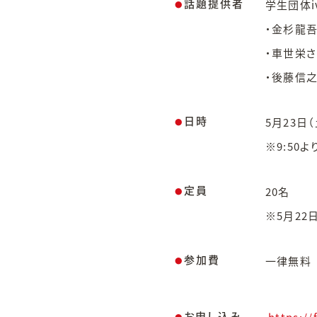
話題提供者
学生団体ivo
●
・金杉龍吾
・車世栄さ
・後藤信之
日時
5月23日（土
●
※9:50
定員
20名
●
※5月22
参加費
一律無料
●
お申し込み