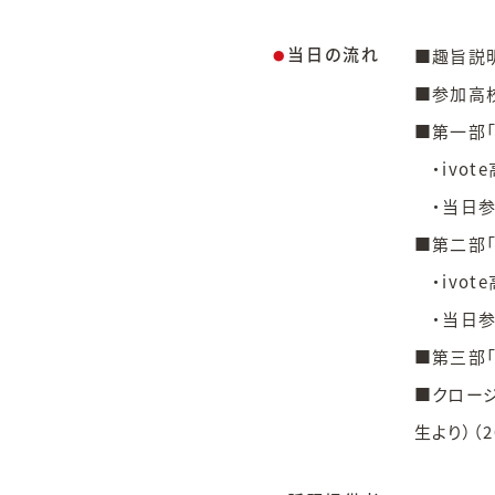
当日の流れ
■趣旨説明
●
■参加高校
■第一部「
・ivot
・当日参
■第二部「
・ivot
・当日参
■第三部「
■クロージ
生より）（2