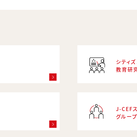
シティズ
教育研
J-CEF
グルー