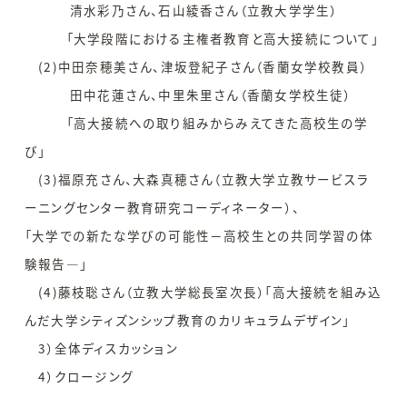
清水彩乃さん、石山綾香さん（立教大学学生）
「大学段階における主権者教育と高大接続について」
(2)中田奈穂美さん、津坂登紀子さん（香蘭女学校教員）
田中花蓮さん、中里朱里さん（香蘭女学校生徒）
「高大接続への取り組みからみえてきた高校生の学
び」
(3)福原充さん、大森真穂さん（立教大学立教サービスラ
ーニングセンター教育研究コーディネーター）、
「大学での新たな学びの可能性－高校生との共同学習の体
験報告―」
(4)藤枝聡さん（立教大学総長室次長）「高大接続を組み込
んだ大学シティズンシップ教育のカリキュラムデザイン」
3）全体ディスカッション
4）クロージング