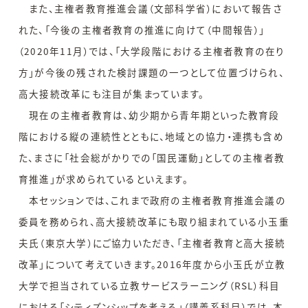
また、主権者教育推進会議（文部科学省）において報告さ
れた、「今後の主権者教育の推進に向けて（中間報告）」
（2020年11月）では、「大学段階における主権者教育の在り
方」が今後の残された検討課題の一つとして位置づけられ、
高大接続改革にも注目が集まっています。
現在の主権者教育は、幼少期から青年期といった教育段
階における縦の連続性とともに、地域との協力・連携も含め
た、まさに「社会総がかりでの「国民運動」としての主権者教
育推進」が求められているといえます。
本セッションでは、これまで政府の主権者教育推進会議の
委員を務められ、高大接続改革にも取り組まれている小玉重
夫氏（東京大学）にご協力いただき、「主権者教育と高大接続
改革」について考えていきます。2016年度から小玉氏が立教
大学で担当されている立教サービスラーニング（RSL）科目
における「シティズンシップを考える」（講義系科目）では、本